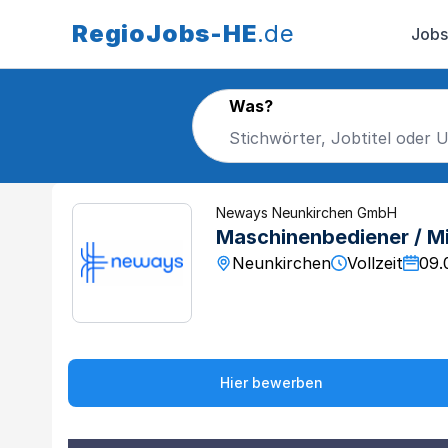
RegioJobs-HE
.de
Jobs
Was?
Neways Neunkirchen GmbH
Maschinenbediener / Mi
Neunkirchen
Vollzeit
09.
Hier bewerben