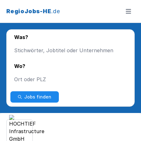
RegioJobs-HE
.de
Menü ö
Was?
Wo?
Jobs finden