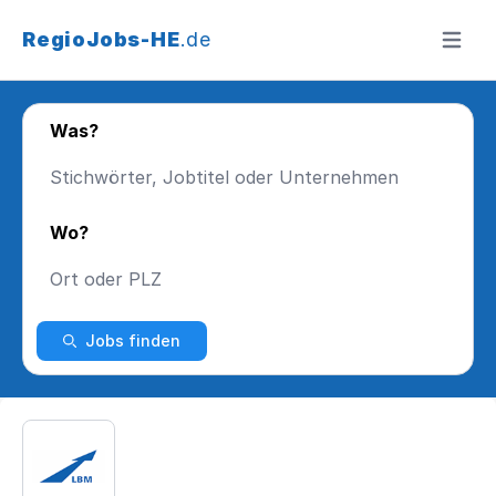
RegioJobs-HE
.de
Menü ö
Was?
Wo?
Jobs finden