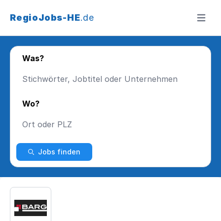
RegioJobs-HE
.de
Menü ö
Was?
Wo?
Jobs finden