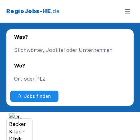
RegioJobs-HE
.de
Menü ö
Was?
Wo?
Jobs finden