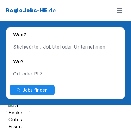
RegioJobs-HE
.de
Menü ö
Was?
Wo?
Jobs finden