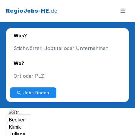
RegioJobs-HE
.de
Menü ö
Was?
Wo?
Jobs finden