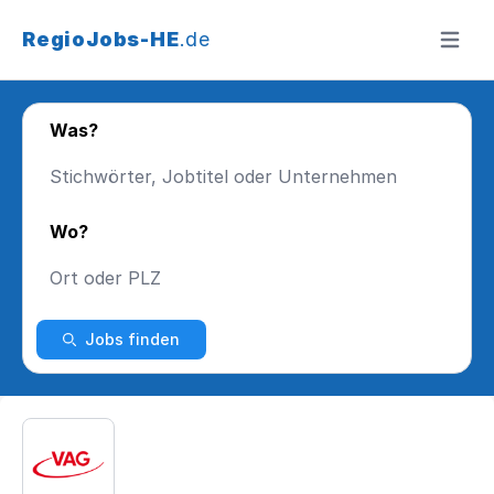
RegioJobs-HE
.de
Menü ö
Was?
Wo?
Jobs finden