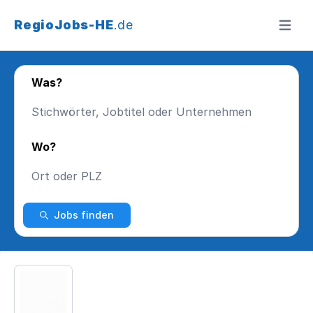
RegioJobs-HE
.de
Menü ö
Was?
Wo?
Jobs finden